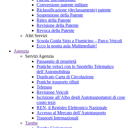
Conversione patente militare
Riclassificazione (declassamento) patente
Sospensione della Patente
Ritiro della Patente
Revisione della Patente
Revoca della Patente
Altri Servizi
Scuola Guida Sirio a Fiumicino – Parco Veicoli
Ecco la nostra aula Multimediale!
Agenzia
Servizi Agenzia
Passaggio di proprietà
Pratiche veloci con lo Sportello Telematico
dell’Automobilista
Duplicato Carta di Circolazione
Pratiche trasporto rifiuti
Telepass
Revisione Veicoli
Iscrizione all’Albo degli Autotrasportatori di cose
conto terzi
REN, il Registro Elettronico Nazionale
Accesso al Mercato dell’Autotrasporto
Trasporti Internazionali
Targhe