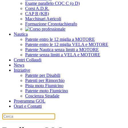
Esame parallelo CQC C (o D)
Corsi A.D.R.
CAP B (KB)
Macchinari Agricoli
Formazione Cronotachigrafo
Nautica
Patente entro le 12 miglia a MOTORE
Patente entro le 12 miglia VELA e MOTORE
Patente Nautica senza limiti a MOTORE
Patente senza limiti a VELA e MOTORE
Centri Collaudi
News
Iniziative
Patente per Disabili
Patenti per Rimorchio
Pista moto Fiumicino
Patente moto Fiumicino
Coscienza Stradale
Programma GOL
Orari e Contatti