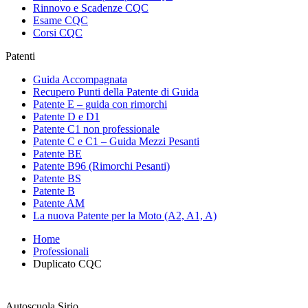
Rinnovo e Scadenze CQC
Esame CQC
Corsi CQC
Patenti
Guida Accompagnata
Recupero Punti della Patente di Guida
Patente E – guida con rimorchi
Patente D e D1
Patente C1 non professionale
Patente C e C1 – Guida Mezzi Pesanti
Patente BE
Patente B96 (Rimorchi Pesanti)
Patente BS
Patente B
Patente AM
La nuova Patente per la Moto (A2, A1, A)
Home
Professionali
Duplicato CQC
Autoscuola Sirio