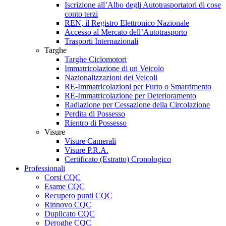
Iscrizione all’Albo degli Autotrasportatori di cose
conto terzi
REN, il Registro Elettronico Nazionale
Accesso al Mercato dell’Autotrasporto
Trasporti Internazionali
Targhe
Targhe Ciclomotori
Immatricolazione di un Veicolo
Nazionalizzazioni dei Veicoli
RE-Immatricolazioni per Furto o Smarrimento
RE-Immatricolazione per Deterioramento
Radiazione per Cessazione della Circolazione
Perdita di Possesso
Rientro di Possesso
Visure
Visure Camerali
Visure P.R.A.
Certificato (Estratto) Cronologico
Professionali
Corsi CQC
Esame CQC
Recupero punti CQC
Rinnovo CQC
Duplicato CQC
Deroghe CQC