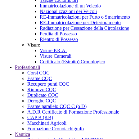
Targhe Ciclomotori
Immatricolazione di un Veicolo
Nazionalizzazioni dei Veicoli
RE-Immatricolazioni per Furto o Smarrimento
RE-Immatricolazione per Deterioramento
Radiazione per Cessazione della Circolazione
Perdita di Possesso
Rientro di Possesso
Visure
Visure P.R.A.
Visure Camerali
Certificato (Estratto) Cronologico
Professionali
Corsi CQC
Esame CQC
Recupero punti CQC
Rinnovo CQC
Duplicato CQC
Deroghe CQC
Esame parallelo CQC C (o D)
A.D.R Certificato di Formazione Professionale
CAP B (KB)
Macchinari Agricoli
Formazione Cronotachigrafo
Nautica