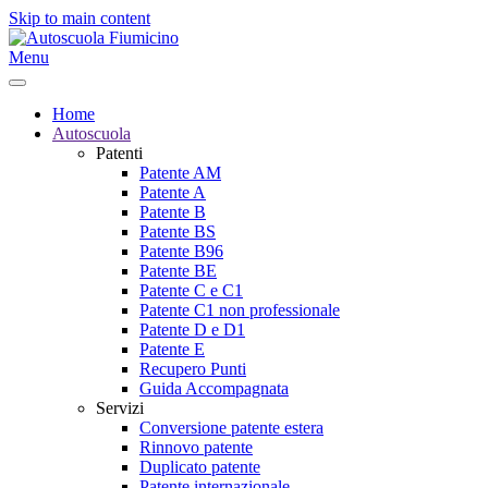
Skip to main content
Menu
Home
Autoscuola
Patenti
Patente AM
Patente A
Patente B
Patente BS
Patente B96
Patente BE
Patente C e C1
Patente C1 non professionale
Patente D e D1
Patente E
Recupero Punti
Guida Accompagnata
Servizi
Conversione patente estera
Rinnovo patente
Duplicato patente
Patente internazionale