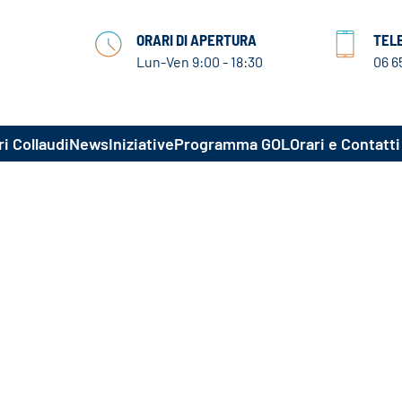
ORARI DI APERTURA
TEL
Lun-Ven 9:00 - 18:30
06 6
i Collaudi
News
Iniziative
Programma GOL
Orari e Contatti