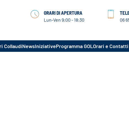
ORARI DI APERTURA
TEL
Lun-Ven 9:00 - 18:30
06 6
i Collaudi
News
Iniziative
Programma GOL
Orari e Contatti