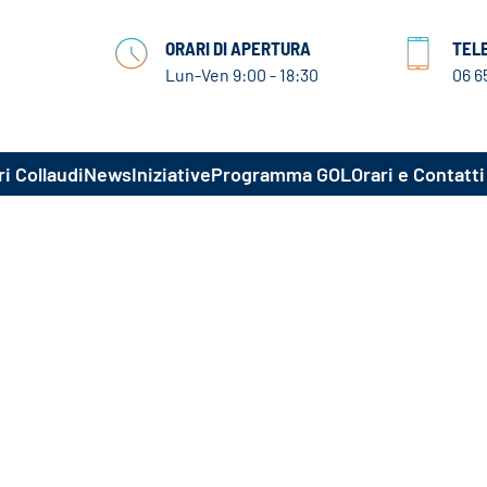
ORARI DI APERTURA
TEL
Lun-Ven 9:00 - 18:30
06 6
i Collaudi
News
Iniziative
Programma GOL
Orari e Contatti