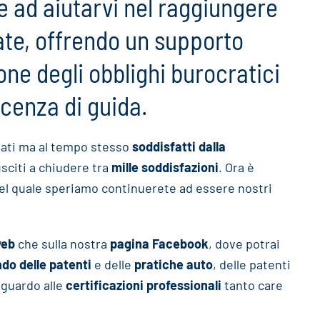
 ad aiutarvi nel raggiungere
ate, offrendo un supporto
one degli obblighi burocratici
icenza di guida.
ovati ma al tempo stesso
soddisfatti dalla
usciti a chiudere tra
mille soddisfazioni
. Ora è
 nel quale speriamo continuerete ad essere nostri
web
che sulla nostra
pagina Facebook
, dove potrai
do delle patenti
e delle
pratiche auto
, delle patenti
riguardo alle
certificazioni professionali
tanto care