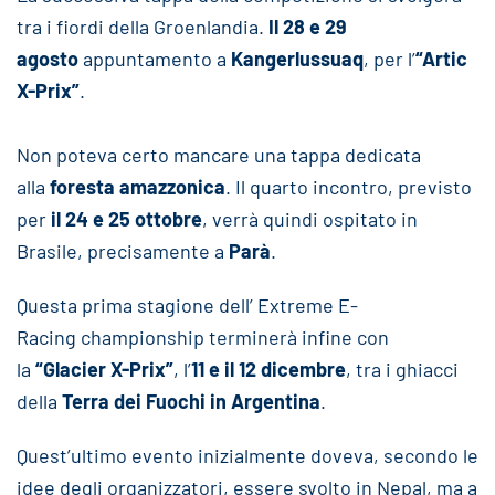
tra i fiordi della Groenlandia.
Il 28 e 29
agosto
appuntamento a
Kangerlussuaq
, per l’
“Artic
X-Prix”
.
Non poteva certo mancare una tappa dedicata
alla
foresta amazzonica
. Il quarto incontro, previsto
per
il 24 e 25 ottobre
, verrà quindi ospitato in
Brasile, precisamente a
Parà
.
Questa prima stagione dell’ Extreme E-
Racing championship terminerà infine con
la
“Glacier X-Prix”
, l’
11 e il 12 dicembre
, tra i ghiacci
della
Terra dei Fuochi in Argentina
.
Quest’ultimo evento inizialmente doveva, secondo le
idee degli organizzatori, essere svolto in Nepal, ma a