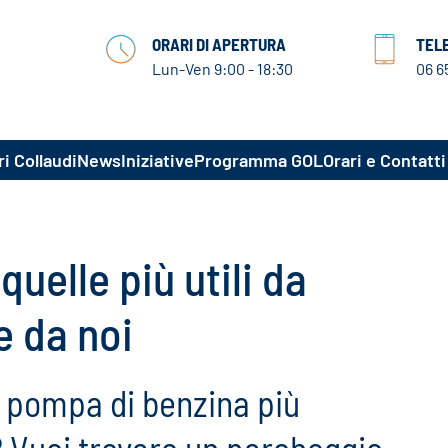
ORARI DI APERTURA
TEL
Lun-Ven 9:00 - 18:30
06 6
i Collaudi
News
Iniziative
Programma GOL
Orari e Contatti
uelle più utili da
e da noi
a pompa di benzina più