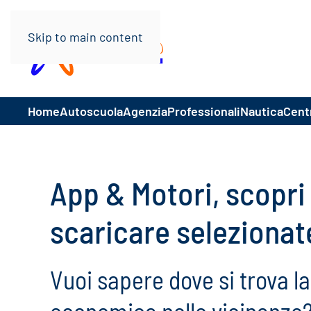
Skip to main content
Home
Autoscuola
Agenzia
Professionali
Nautica
Centr
App & Motori, scopri q
scaricare selezionat
Vuoi sapere dove si trova l