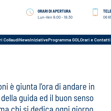
ORARI DI APERTURA
TEL
Lun-Ven 9:00 - 18:30
06 6
i Collaudi
News
Iniziative
Programma GOL
Orari e Contatti
i è giunta l’ora di andare in
a della guida ed il buon senso
ma chi si dedica ogni giorno