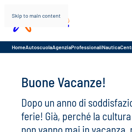
Skip to main content
Home
Autoscuola
Agenzia
Professionali
Nautica
Centr
Buone Vacanze!
Dopo un anno di soddisfazion
ferie! Già, perché la cultur
non vanno mai in vacanza, 