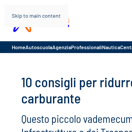
Skip to main content
Home
Autoscuola
Agenzia
Professionali
Nautica
Centr
10 consigli per ridur
carburante
Questo piccolo vademecum, 