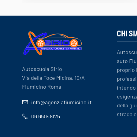
CHI S
Autoscu
auto Fiu
Autoscuola Sirio
proprio
Via della Foce Micina, 10/A
professi
Fiumicino Roma
intendo 
esigenz
info@agenziafiumicino.it
della gu
stradale
06 65048125