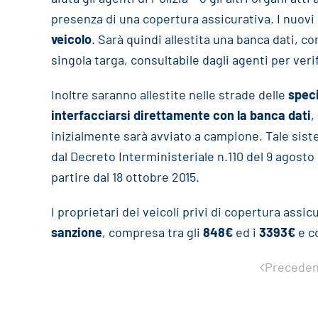
presenza di una copertura assicurativa. I nuovi c
veicolo
. Sarà quindi allestita una banca dati, co
singola targa, consultabile dagli agenti per ver
Inoltre saranno allestite nelle strade delle
speci
interfacciarsi direttamente con la banca dati
,
inizialmente sarà avviato a campione. Tale sist
dal Decreto Interministeriale n.110 del 9 agosto 
partire dal 18 ottobre 2015.
I proprietari dei veicoli privi di copertura ass
sanzione
, compresa tra gli
848€
ed i
3393€
e c
Preceden