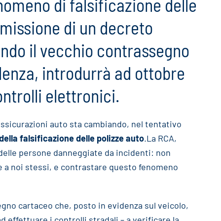
nomeno di falsificazione delle
’emissione di un decreto
endo il vecchio contrassegno
enza, introdurrà ad ottobre
trolli elettronici.
e assicurazioni auto sta cambiando, nel tentativo
lla falsificazione delle polizze auto
.La RCA,
a delle persone danneggiate da incidenti: non
he a noi stessi, e contrastare questo fenomeno
egno cartaceo che, posto in evidenza sul veicolo,
 ad effettuare i controlli stradali – a verificare la