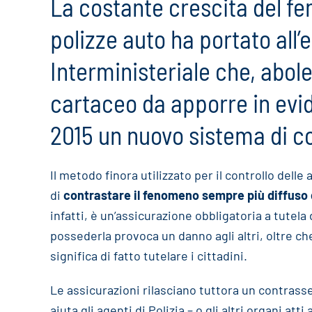
La costante crescita del fe
polizze auto ha portato all
Interministeriale che, abol
cartaceo da apporre in evid
2015 un nuovo sistema di con
Il metodo finora utilizzato per il controllo dell
di
contrastare il fenomeno sempre più diffuso de
infatti, è un’assicurazione obbligatoria a tutel
possederla provoca un danno agli altri, oltre c
significa di fatto tutelare i cittadini.
Le assicurazioni rilasciano tuttora un contrass
aiuta gli agenti di Polizia – o gli altri organi atti