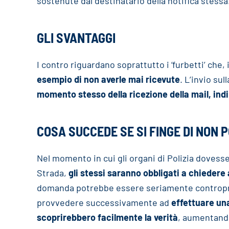
sostenute dal destinatario della notifica stessa
GLI SVANTAGGI
I contro riguardano soprattutto i ‘furbetti’ che, 
esempio di non averle mai ricevute
. L’invio su
momento stesso della ricezione della mail, in
COSA SUCCEDE SE SI FINGE DI NON
Nel momento in cui gli organi di Polizia dovess
Strada,
gli stessi saranno obbligati a chiedere 
domanda potrebbe essere seriamente contropro
provvedere successivamente ad
effettuare una
scoprirebbero facilmente la verità
, aumentando