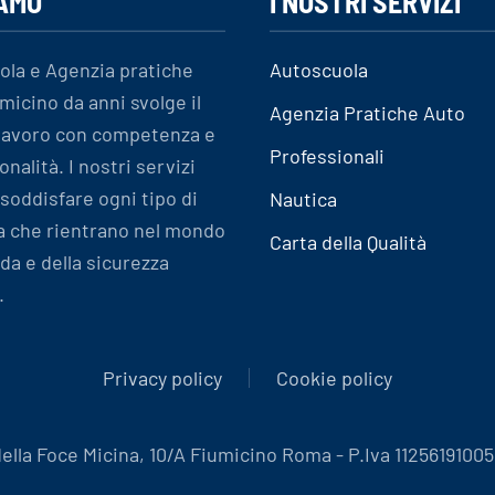
IAMO
I NOSTRI SERVIZI
ola e Agenzia pratiche
Autoscuola
micino da anni svolge il
Agenzia Pratiche Auto
 lavoro con competenza e
Professionali
onalità. I nostri servizi
soddisfare ogni tipo di
Nautica
a che rientrano nel mondo
Carta della Qualità
ida e della sicurezza
.
Privacy policy
Cookie policy
la Foce Micina, 10/A Fiumicino Roma - P.Iva 11256191005 - 