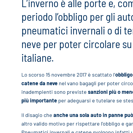
L’inverno è alle porte e, c
periodo l’obbligo per gli au
pneumatici invernali o di t
neve per poter circolare su 
italiane.
Lo scorso 15 novembre 2017 è scattato l’
obbligo
catene da neve
nel vano bagagli per poter circol
inadempienti sono previste
sanzioni più o men
più importante
per adeguarsi e tutelare se stessi
Il disagio che
anche una sola auto in panne può 
altro valido motivo per rispettare l’obbligo e gar
Pneumatici invernali e catene svolgono infatti