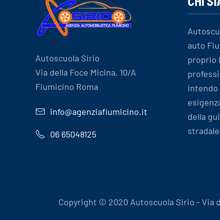
CHI S
Autoscu
auto Fiu
Autoscuola Sirio
proprio
Via della Foce Micina, 10/A
professi
Fiumicino Roma
intendo 
esigenz
info@agenziafiumicino.it
della gu
stradale
06 65048125
Copyright © 2020 Autoscuola Sirio - Via del