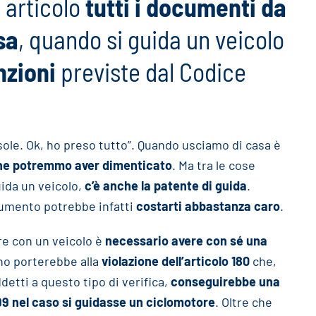
 articolo
tutti i documenti da
sa
, quando si guida un veicolo
nzioni
previste dal Codice
a sole. Ok, ho preso tutto”. Quando usciamo di casa è
 che potremmo aver dimenticato
. Ma tra le cose
ida un veicolo,
c’è anche la patente di guida
.
ocumento potrebbe infatti
costarti abbastanza caro
.
are con un veicolo è
necessario avere con sé una
no porterebbe alla
violazione dell’articolo 180
che,
ddetti a questo tipo di verifica,
conseguirebbe una
€99 nel caso si guidasse un ciclomotore
. Oltre che