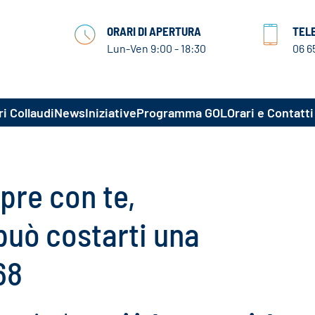
ORARI DI APERTURA
TEL
Lun-Ven 9:00 - 18:30
06 6
i Collaudi
News
Iniziative
Programma GOL
Orari e Contatti
pre con te,
può costarti una
68