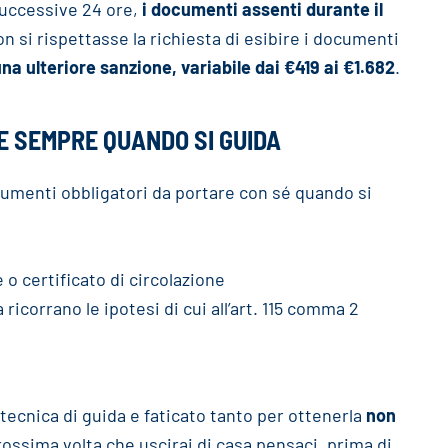
successive 24 ore,
i documenti assenti durante il
on si rispettasse la richiesta di esibire i documenti
na ulteriore sanzione, variabile dai €419 ai €1.682
.
E SEMPRE QUANDO SI GUIDA
documenti obbligatori da portare con sé quando si
e o certificato di circolazione
a ricorrano le ipotesi di cui all’art. 115 comma 2
tecnica di guida e faticato tanto per ottenerla
non
rossima volta che uscirai di casa pensaci, prima di