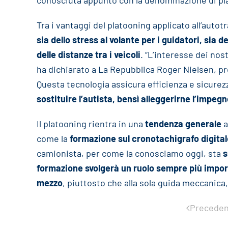
conosciuta appunto con la denominazione di pl
Tra i vantaggi del platooning applicato all’auto
sia dello stress al volante per i guidatori, sia 
delle distanze tra i veicoli
. “L’interesse dei nost
ha dichiarato a La Repubblica Roger Nielsen, p
Questa tecnologia assicura efficienza e sicure
sostituire l’autista, bensì alleggerirne l’impegn
Il platooning rientra in una
tendenza generale
a
come la
formazione sul cronotachigrafo digitale
camionista, per come la conosciamo oggi, sta
s
formazione svolgerà un ruolo sempre più importa
mezzo
, piuttosto che alla sola guida meccanica,
Preceden