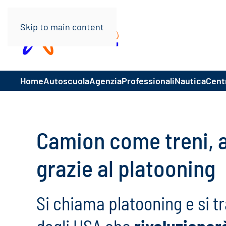
Skip to main content
Home
Autoscuola
Agenzia
Professionali
Nautica
Centr
Camion come treni, a
grazie al platooning
Si chiama platooning e si t