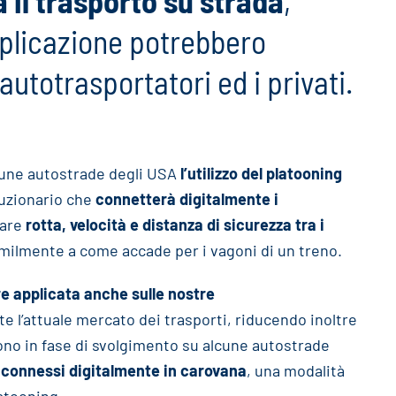
 il trasporto su strada
,
applicazione potrebbero
autotrasportatori ed i privati.
lcune autostrade degli USA
l’utilizzo del platooning
luzionario che
connetterà digitalmente i
mare
rotta, velocità e distanza di sicurezza tra i
imilmente a come accade per i vagoni di un treno.
e applicata anche sulle nostre
 l’attuale mercato dei trasporti, riducendo inoltre
sono in fase di svolgimento su alcune autostrade
k
connessi digitalmente in carovana
, una modalità