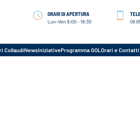
ORARI DI APERTURA
TEL
Lun-Ven 9:00 - 18:30
06 6
i Collaudi
News
Iniziative
Programma GOL
Orari e Contatti