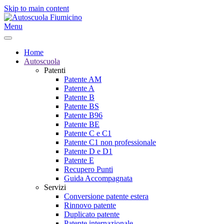
Skip to main content
Menu
Home
Autoscuola
Patenti
Patente AM
Patente A
Patente B
Patente BS
Patente B96
Patente BE
Patente C e C1
Patente C1 non professionale
Patente D e D1
Patente E
Recupero Punti
Guida Accompagnata
Servizi
Conversione patente estera
Rinnovo patente
Duplicato patente
Patente internazionale