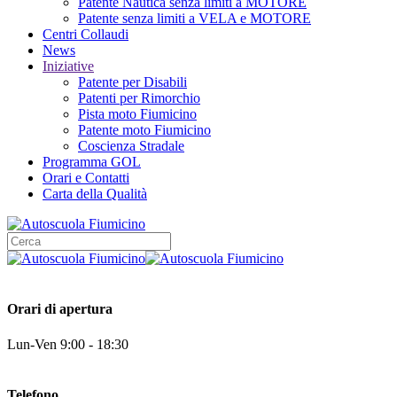
Patente Nautica senza limiti a MOTORE
Patente senza limiti a VELA e MOTORE
Centri Collaudi
News
Iniziative
Patente per Disabili
Patenti per Rimorchio
Pista moto Fiumicino
Patente moto Fiumicino
Coscienza Stradale
Programma GOL
Orari e Contatti
Carta della Qualità
Orari di apertura
Lun-Ven 9:00 - 18:30
Telefono