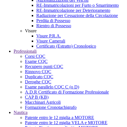
Nazionalizzazioni dei Veicoli
RE-Immatricolazioni per Furto o Smarrimento
RE-Immatricolazione per Deterioramento
Radiazione per Cessazione della Circolazione
Perdita di Possesso
Rientro di Possesso
Visure
Visure P.R.A.
Visure Camerali
Certificato (Estratto) Cronologico
Professionali
Corsi CQC
Esame CQC
Recupero punti CQC
Rinnovo CQC
Duplicato CQC
Deroghe CQC
Esame parallelo CQC C (o D)
A.D.R Certificato di Formazione Professionale
CAP B (KB)
Macchinari Agricoli
Formazione Cronotachigrafo
Nautica
Patente entro le 12 miglia a MOTORE
Patente entro le 12 miglia VELA e MOTORE