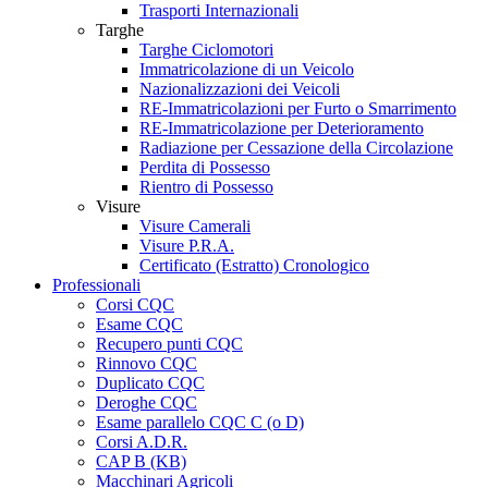
Trasporti Internazionali
Targhe
Targhe Ciclomotori
Immatricolazione di un Veicolo
Nazionalizzazioni dei Veicoli
RE-Immatricolazioni per Furto o Smarrimento
RE-Immatricolazione per Deterioramento
Radiazione per Cessazione della Circolazione
Perdita di Possesso
Rientro di Possesso
Visure
Visure Camerali
Visure P.R.A.
Certificato (Estratto) Cronologico
Professionali
Corsi CQC
Esame CQC
Recupero punti CQC
Rinnovo CQC
Duplicato CQC
Deroghe CQC
Esame parallelo CQC C (o D)
Corsi A.D.R.
CAP B (KB)
Macchinari Agricoli