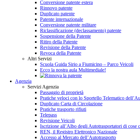
Conversione patente estera
Rinnovo patente
Duplicato patente
Patente internazionale
Conversione patente militare
Riclassificazione (declassamento) patente
Sospensione della Patente
Ritiro della Patente
Revisione della Patente
Revoca della Patente
Altri Servizi
Scuola Guida Sirio a Fiumicino – Parco Veicoli
Ecco la nostra aula Multimediale!
Agenzia
Servizi Agenzia
Passaggio di proprietà
Pratiche veloci con lo Sportello Telematico dell’A
Duplicato Carta di Circolazione
Pratiche trasporto rifiuti
Telepass
Revisione Veicoli
Iscrizione all’Albo degli Autotrasportatori di cose c
REN, il Registro Elettronico Nazionale
Accesso al Mercato dell’Autotrasporto