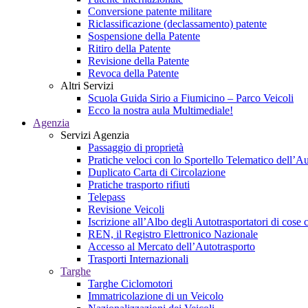
Conversione patente militare
Riclassificazione (declassamento) patente
Sospensione della Patente
Ritiro della Patente
Revisione della Patente
Revoca della Patente
Altri Servizi
Scuola Guida Sirio a Fiumicino – Parco Veicoli
Ecco la nostra aula Multimediale!
Agenzia
Servizi Agenzia
Passaggio di proprietà
Pratiche veloci con lo Sportello Telematico dell’A
Duplicato Carta di Circolazione
Pratiche trasporto rifiuti
Telepass
Revisione Veicoli
Iscrizione all’Albo degli Autotrasportatori di cose c
REN, il Registro Elettronico Nazionale
Accesso al Mercato dell’Autotrasporto
Trasporti Internazionali
Targhe
Targhe Ciclomotori
Immatricolazione di un Veicolo