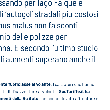
ssando per Iago Falque e
li ‘autogol’ stradali più costosi
onus malus non fa sconti
mio delle polizze per
nna. E secondo l’ultimo studio
 gli aumenti superano anche il
te fuoriclasse al volante
. I calciatori che hanno
sti di disavventure al volante.
SosTariffe.it ha
umenti della Rc Auto
che hanno dovuto affrontare e