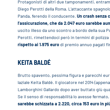
Protagonisti di altri due tamponamenti, entramb
Diego Perotti della Roma. L’attaccante spagno
Panda, ferendo il conducente.
Un crash senza c
l’assicurazione, che da 2.047 euro sarebbe au
uscito illeso da uno scontro a bordo della sua P
Perotti, rimettendoci però in termini di polizz
rispetto ai 1.975 euro
di premio annuo pagati fin
KEITA BALDÉ
Brutto spavento, pessima figura e parecchi euro
laziale Keita Baldé. Il giocatore nel 2014 (appen
Lamborghini Gallardo dopo aver buttato giù qua
Se il senso di responsabilità lo avesse fermato
sarebbe schizzata a 2.220, circa 153 euro in pi