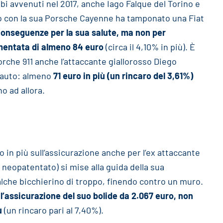
i avvenuti nel 2017, anche Iago Falque del Torino e
lo con la sua Porsche Cayenne ha tamponato una Fiat
onseguenze per la sua salute, ma non per
mentata di almeno 84 euro
(circa il 4,10% in più). È
orche 911 anche l’attaccante giallorosso Diego
a auto: almeno
71 euro in più (un rincaro del 3,61%)
o ad allora.
 in più sull’assicurazione anche per l’ex attaccante
a neopatentato) si mise alla guida della sua
lche bicchierino di troppo, finendo contro un muro.
,
l’assicurazione del suo bolide da 2.067 euro, non
ù
(un rincaro pari al 7,40%).