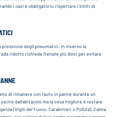
bi i casi è obbligatorio rispettare i limiti di
TICI
ta pressione degli pneumatici. In inverno la
da ridotto richiede frenate più dolci per evitare
PANNE
mo di rimanere con l’auto in panne durante un
 uscire dall’abitacolo ma la cosa migliore è restare
enza (Vigili del Fuoco, Carabinieri o Polizia). Calma
zioni, per evitare di fare scelte avventate e creare