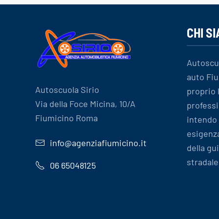
CHI S
Autoscu
auto Fiu
Autoscuola Sirio
proprio
Via della Foce Micina, 10/A
professi
Fiumicino Roma
intendo 
esigenz
info@agenziafiumicino.it
della gu
stradale
06 65048125