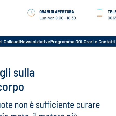
ORARI DI APERTURA
TEL
Lun-Ven 9:00 - 18:30
06 6
i Collaudi
News
Iniziative
Programma GOL
Orari e Contatti
li sulla
corpo
uote non è sufficiente curare